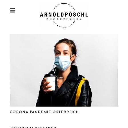
P
R
photography fotografie klagenfurt wien
I
M
A
R
Y
ARN
M
E
N
U
OLD
POES
CORONA PANDEMIE ÖSTERREICH