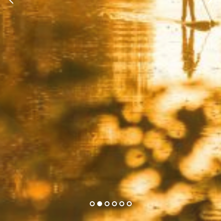
1
2
3
4
5
6