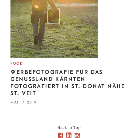
CHL
FOOD
WERBEFOTOGRAFIE FÜR DAS
GENUSSLAND KÄRNTEN
FOTOGRAFIERT IN ST. DONAT NÄHE
ST. VEIT
P
MAI 17, 2019
O
S
T
E
D
O
Back to Top
N